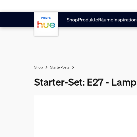
Zum Hauptinhalt springen
Shop
Produkte
Räume
Inspiration
Shop
Starter-Sets
Starter-Set: E27 - Lam