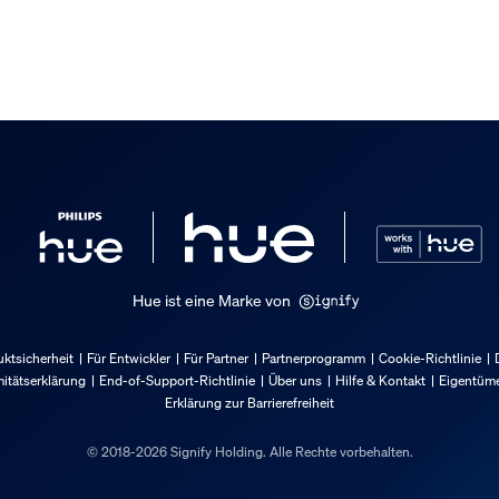
Pro Starter-Set eine Internetver
us meinem Hue Bridge Pro Start
Hue ist eine Marke von
ktsicherheit
Für Entwickler
Für Partner
Partnerprogramm
Cookie-Richtlinie
itätserklärung
End-of-Support-Richtlinie
Über uns
Hilfe & Kontakt
Eigentüme
Erklärung zur Barrierefreiheit
 im Lieferumfang enthalten
© 2018-2026 Signify Holding. Alle Rechte vorbehalten.