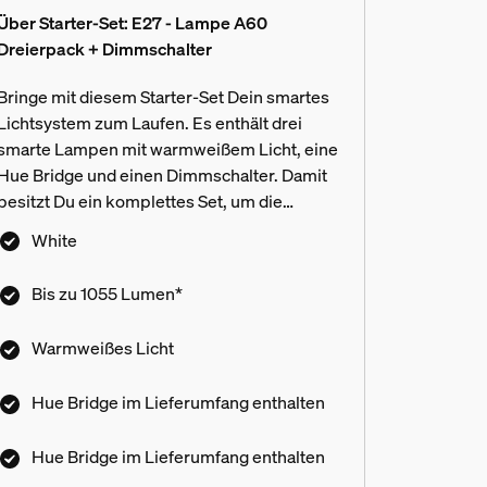
Über Starter-Set: E27 - Lampe A60
Dreierpack + Dimmschalter
Bringe mit diesem Starter-Set Dein smartes
Lichtsystem zum Laufen. Es enthält drei
smarte Lampen mit warmweißem Licht, eine
Hue Bridge und einen Dimmschalter. Damit
besitzt Du ein komplettes Set, um die
Beleuchtung in Deinem Zuhause nach
White
eigenen Wünschen zu steuern und alle
Funktionen zu nutzen.
Bis zu 1055 Lumen*
Warmweißes Licht
Hue Bridge im Lieferumfang enthalten
Hue Bridge im Lieferumfang enthalten