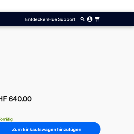
Entdecken
Hue Support
HF 640.00
ueller Preis ist CHF 640.00
orrätig
Zum Einkaufswagen hinzufügen