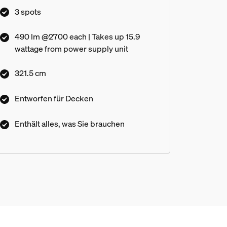
3 spots
490 lm @2700 each | Takes up 15.9
wattage from power supply unit
321.5 cm
Entworfen für Decken
Enthält alles, was Sie brauchen