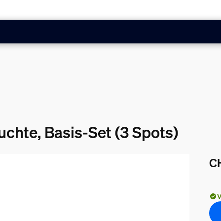
chte, Basis-Set (3 Spots)
C
Akt
V