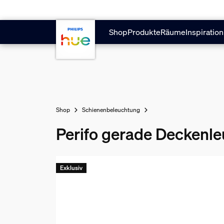
Zum Hauptinhalt springen
Shop
Produkte
Räume
Inspiration
Shop
Schienenbeleuchtung
Perifo gerade Deckenleu
Exklusiv