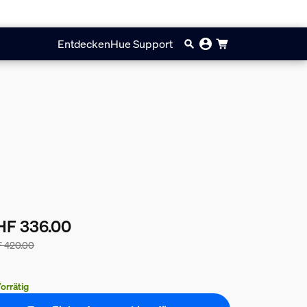
Entdecken
Hue Support
HF 336.00
 420.00
 Preis des Pakets beträgt CHF 336.00, der Preis der einzeln ve
orrätig