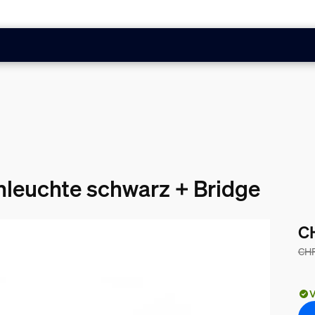
ehleuchte schwarz + Bridge
C
CHF
Der
V