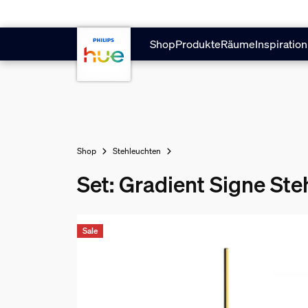
Zum Hauptinhalt springen
Shop
Produkte
Räume
Inspiration
Shop
Stehleuchten
Set: Gradient Signe St
Sale