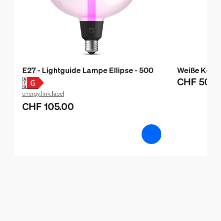
E27 - Lightguide Lampe Ellipse - 500
Weiße Korde
CHF 50.0
energy.link.label
CHF 105.00