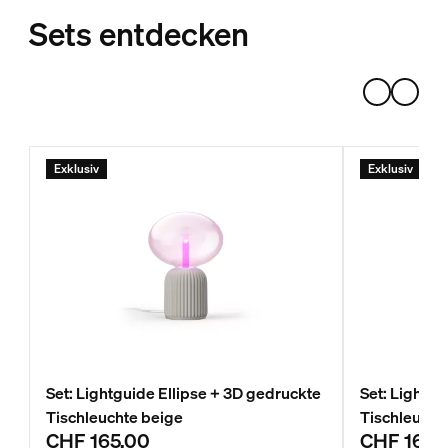
Sets entdecken
Exklusiv
Exklusiv
Set: Lightguide Ellipse + 3D gedruckte
Set: Lightgu
Tischleuchte beige
Tischleucht
CHF 165.00
CHF 165.