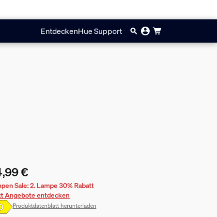
Entdecken
Hue Support
,99 €
ueller Preis ist 54,99 €
pen Sale: 2. Lampe 30% Rabatt
zt Angebote entdecken
Produktdatenblatt herunterladen