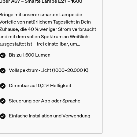
Über A67 – Smarte Lampe E27 – 1600
Bringe mit unserer smarten Lampe die
Vorteile von natürlichem Tageslicht in Dein
Zuhause, die 40 % weniger Strom verbraucht
und mit dem vollen Spektrum an Weißlicht
ausgestattet ist – frei einstellbar, um
zwischen gemütlichem Kerzenschein bis hin
Bis zu 1.600 Lumen
zu belebendem kühlem weißen Licht zu
wechseln. Passe Dein Licht mit ultra-
Vollspektrum-Licht (1000–20.000 K)
niedrigem Dimmen noch weiter an, von der
vollen Helligkeit bis hinunter zu 0,2 %.
Dimmbar auf 0,2 % Helligkeit
Steuerung per App oder Sprache
Einfache Installation und Verwendung