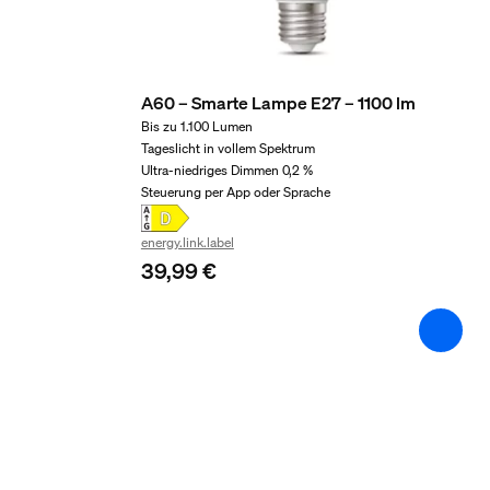
Farbtemperatur
1000-20000 K
Packmaße und Gewich
A60 – Smarte Lampe E27 – 1100 lm
Bis zu 1.100 Lumen
Tageslicht in vollem Spektrum
EAN/UPC - Produkt
Ultra-niedriges Dimmen 0,2 %
8720169364288
Steuerung per App oder Sprache
Nettogewicht
energy.link.label
0,15 kg
39,99 €
Bruttogewicht
0,21 kg
Höhe
210 mm
Länge
72 mm
Breite