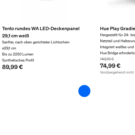
t
Tento rundes WA LED-Deckenpanel
Hue Play Gradien
29,1 cm weiß
Hergestellt für 24- bi
Netzteil und Halterun
Sanfter, nach oben gerichteter Lichtschein
Integriert weißes und 
⌀29,1 cm
Hue Bridge erforderli
Bis zu 2250 Lumen
149,99 €
Synthetisches Profil
74,99 €
89,99 €
Vorübergehend nicht 