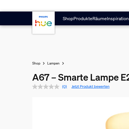
Zum Hauptinhalt springen
Shop
Produkte
Räume
Inspiration
Shop
Lampen
A67 – Smarte Lampe E
(0)
Jetzt Produkt bewerten