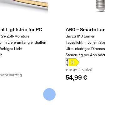
t Lightstrip für PC
A60 – Smarte Lampe E27 – 810 l
s 27-Zoll-Monitore
Bis zu 810 Lumen
g im Lieferumfang enthalten
Tageslicht in vollem Spektrum
farbiges Licht
Ultra-niedriges Dimmen 0,2 %
ch
Steuerung per App oder Sprache
energy.link.label
mehr vorrätig
54,99 €