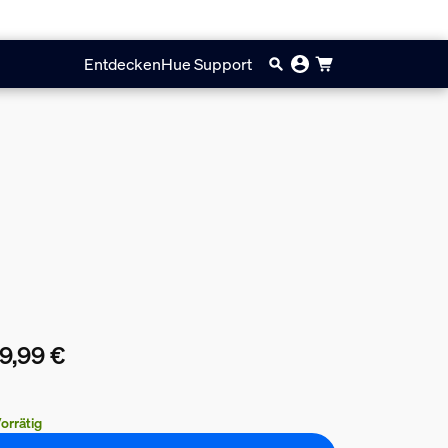
Entdecken
Hue Support
9,99 €
ueller Preis ist 169,99 €
orrätig