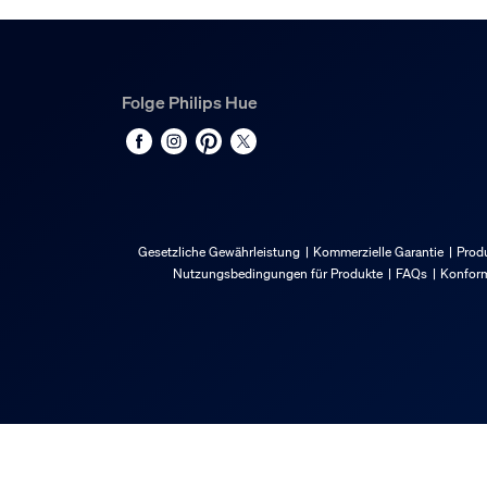
108 mm
Material-Nummer (12NC)
929003816501
Folge Philips Hue
Service
Garantie
2 Jahr(e)
Gesetzliche Gewährleistung
Kommerzielle Garantie
Produ
Technische Daten
Nutzungsbedingungen für Produkte
FAQs
Konform
Platzierung
Außensicherheit
Netzstrom
12 V
IP-Code
IP54