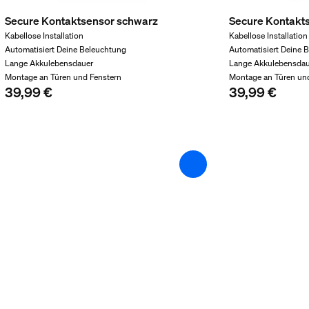
Secure Kontaktsensor schwarz
Secure Kontakt
Kabellose Installation
Kabellose Installation
Türklingel
Automatisiert Deine Beleuchtung
Automatisiert Deine 
Lange Akkulebensdauer
Lange Akkulebensda
t
Montage an Türen und Fenstern
Montage an Türen un
39,99 €
39,99 €