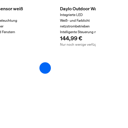
sensor weiß
Daylo Outdoor Wandleuchte sch
Integrierte LED
Beleuchtung
Weiß- und Farblicht
uer
netzstrombetrieben
d Fenstern
Intelligente Steuerung mit Hue Bridge*
144,99 €
Nur noch wenige verfügbar