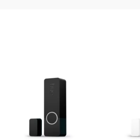
e Türklingel eine Bridge?
a wetterfest?
 im Lieferumfang enthalten
sung der Kamera?
ige ich, um die Hue Secure Tür
Türklingelkamera eine Batterie 