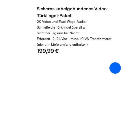
Sicheres kabelgebundenes Video-
Kompatibilität mit der Türklingel
Türklingel-Paket
Hue Bridge, Hue Secure, Kabelgebundene Hue 
2K-Video und Zwei-Wege-Audio
Packmaße und Gewich
Schließe die Türklingel überall an
Sicht bei Tag und bei Nacht
Erfordert 12–24 Vac – mind. 10-VA-Transformator
(nicht im Lieferumfang enthalten)
EAN/UPC - Produkt
199,99 €
8720169342200
Nettogewicht
0,14 kg
Bruttogewicht
0,44 kg
Höhe
176 mm
Länge
86 mm
Breite