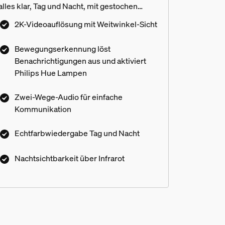
alles klar, Tag und Nacht, mit gestochen
scharfen 2K-Videos und Starlight
2K-Videoauflösung mit Weitwinkel-Sicht
Technologie. Interagiere mit jedem von
überall aus mit Zwei-Wege-Gesprächen,
Bewegungserkennung löst
direkt vor Deiner Haustür. Aktiviere Deine
Benachrichtigungen aus und aktiviert
Philips Hue Lampen mit
Philips Hue Lampen
Bewegungserkennung, um Deine visuelle
Sicherheit zu erhöhen. Erfordert einen 12–24
Zwei-Wege-Audio für einfache
Vac – Transformator mit mind. 10 VA (nicht
Kommunikation
im Lieferumfang enthalten)
en mit meiner vorhandenen Türk
Echtfarbwiedergabe Tag und Nacht
Nachtsichtbarkeit über Infrarot
n oder brauche ich einen Elektr