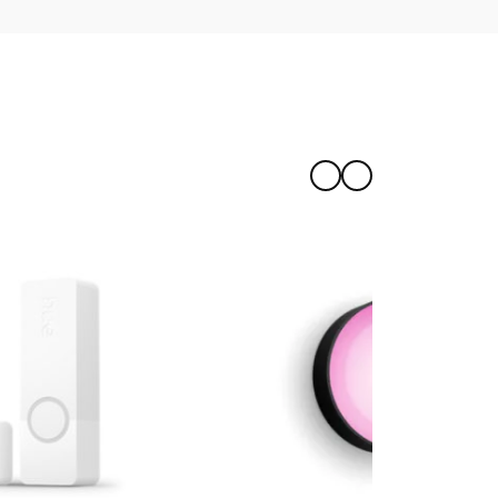
klingelkamera zu installieren?
(als Backup)?