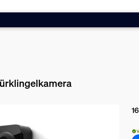
ürklingelkamera
16
Akt
V