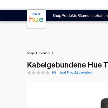
Zum Hauptinhalt springen
Shop
Produkte
Räume
Inspiration
Shop
Security
Kabelgebundene Hue T
(0)
Jetzt Produkt bewerten