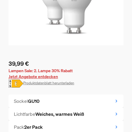
39,99 €
Aktueller Preis ist 39,99 €
Lampen Sale: 2. Lampe 30% Rabatt
Jetzt Angebote entdecken
Produktdatenblatt herunterladen
Sockel
GU10
Lichtfarbe
Weiches, warmes Weiß
Pack
2er Pack