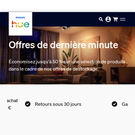
Aller au contenu principal
Offres de dernière minute
Économisez jusqu'à 50 % sur une sélection de produits
dans le cadre de nos offres de destockage.
etours sous 30 jours
Garantie de 2 ans