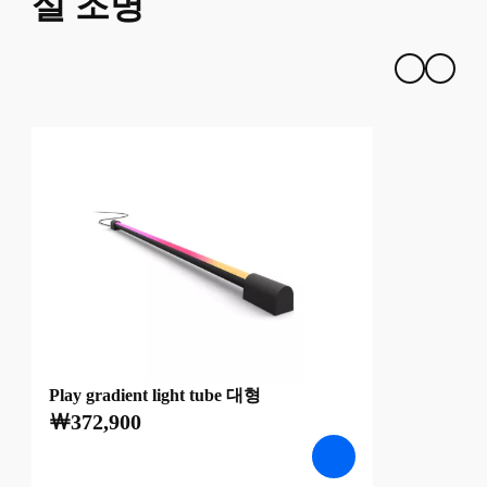
실 조명
Play gradient light tube 대형
￦372,900