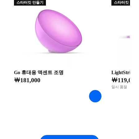
스타터킷 만들기
스타터킷 만들
Go 휴대용 액센트 조명
LightStrip
￦181,000
￦119,000
일시 품절