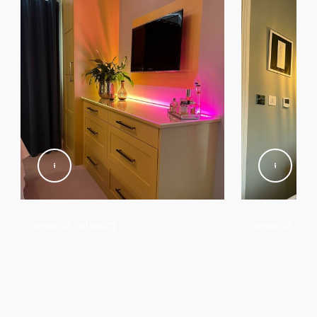
@joesavva_carpentry
@joesavva_carp