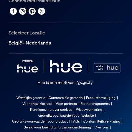
Connect met Philips Hue
Kleur
Zwart
Materiaal
Metaal
Selecteer Locatie
Milieu
België - Nederlands
Het product weggooien
Zorg ervoor dat je de lokale wetgeving volgt aan het einde 
Extra onderdeel/accessoire meegeleve
Hue is een merk van
click!FIX-bevestiging
Ja
Wettelijke garantie
Commerciële garantie
Productbeveiliging
Voor ontwikkelaars
Voor partners
Partnerprogramma
Vast ingebouwde LED-lamp
Kennisgeving over cookies
Privacyverklaring
Nee
Gebruiksvoorwaarden voor website
Gebruiksvoorwaarden voor product
FAQs
Conformiteitsverklaring
Diversen
Beleid voor beëindiging van ondersteuning
Over ons