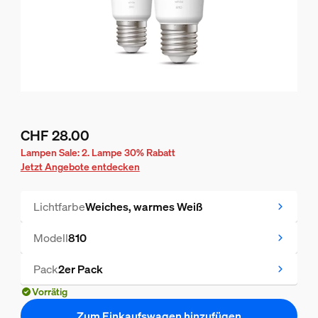
CHF 28.00
Aktueller Preis ist CHF 28.00
Lampen Sale: 2. Lampe 30% Rabatt
Jetzt Angebote entdecken
Lichtfarbe
Weiches, warmes Weiß
Modell
810
Pack
2er Pack
Vorrätig
Zum Einkaufswagen hinzufügen