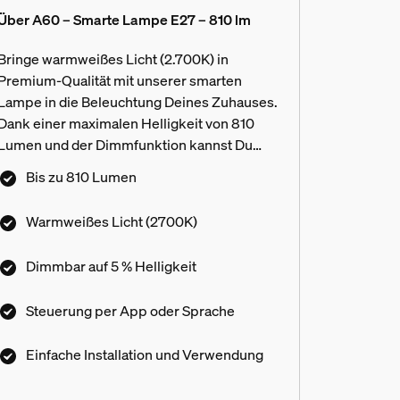
Über A60 – Smarte Lampe E27 – 810 lm
Bringe warmweißes Licht (2.700K) in
Premium-Qualität mit unserer smarten
Lampe in die Beleuchtung Deines Zuhauses.
Dank einer maximalen Helligkeit von 810
Lumen und der Dimmfunktion kannst Du
Deine Lampe komplett an Deine Bedürfnisse
Bis zu 810 Lumen
anpassen, indem Du sie mit der Hue App
stufenlos von voller Helligkeit bis zu 5 %
Warmweißes Licht (2700K)
hinunter dimmst.
Dimmbar auf 5 % Helligkeit
Steuerung per App oder Sprache
Einfache Installation und Verwendung