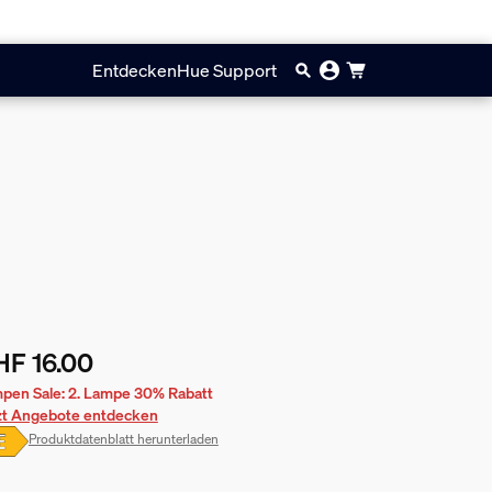
Entdecken
Hue Support
HF 16.00
ueller Preis ist CHF 16.00
pen Sale: 2. Lampe 30% Rabatt
zt Angebote entdecken
Produktdatenblatt herunterladen