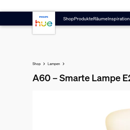
Zum Hauptinhalt springen
Shop
Produkte
Räume
Inspiration
Shop
Lampen
A60 – Smarte Lampe E2