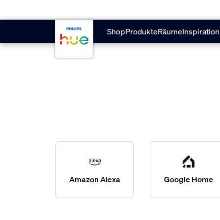
Zum Hauptinhalt springen
Shop
Produkte
Räume
Inspiration
Amazon Alexa
Google Home