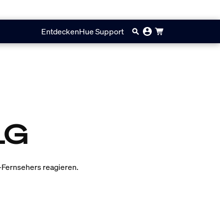
Entdecken
Hue Support
LG
-Fernsehers reagieren.