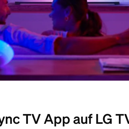
ync TV App auf LG T