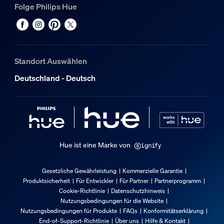
929002275802
Folge Philips Hue
Informationen zur Verpackung
EAN
8718699704803
Standort Auswählen
Deutschland - Deutsch
Stromversorgung
Stromversorgung
100 - 240 V
Stromverbrauch
Hue ist eine Marke von
Adapterspannung
Gesetzliche Gewährleistung
Kommerzielle Garantie
24
Produktsicherheit
Für Entwickler
Für Partner
Partnerprogramm
Cookie-Richtlinie
Datenschutzhinweis
Standby-Energieverbrauch
Nutzungsbedingungen für die Website
1,5
Nutzungsbedingungen für Produkte
FAQs
Konformitätserklärung
End-of-Support-Richtlinie
Über uns
Hilfe & Kontakt