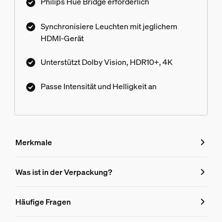
Philips Hue Bridge erforderlich
ansiehst oder anhörst.
Synchronisiere Leuchten mit jeglichem
HDMI-Gerät
Unterstützt Dolby Vision, HDR10+, 4K
Passe Intensität und Helligkeit an
Merkmale
Merkmale
Was ist in der Verpackung?
Produktnummer (EAN/UPC)
Häufige Fragen
8718699704803