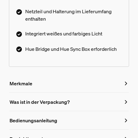
Netzteil und Halterung im Lieferumfang
enthalten
Integriert weißes und farbiges Licht
Hue Bridge und Hue Sync Box erforderlich
Merkmale
Merkmale
Was ist in der Verpackung?
Produktnummer (EAN/UPC)
Bedienungsanleitung
8718699784751
Design und Materialausführung