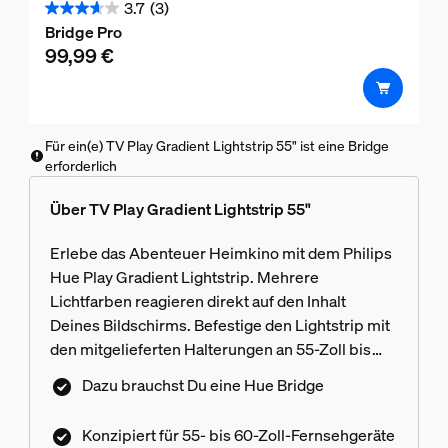
3.7
(3)
3.7
Bridge Pro
von
99,99 €
5
Sternen.
3
Bewertungen
Für ein(e) TV Play Gradient Lightstrip 55" ist eine Bridge
erforderlich
Über TV Play Gradient Lightstrip 55"
Erlebe das Abenteuer Heimkino mit dem Philips
Hue Play Gradient Lightstrip. Mehrere
Lichtfarben reagieren direkt auf den Inhalt
Deines Bildschirms. Befestige den Lightstrip mit
den mitgelieferten Halterungen an 55-Zoll bis
65-Zoll Wand- oder Standfernsehern.
Dazu brauchst Du eine Hue Bridge
Konzipiert für 55- bis 60-Zoll-Fernsehgeräte