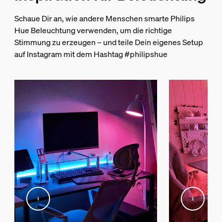
Lichteigenschaften
Schaue Dir an, wie andere Menschen smarte Philips
Hue Beleuchtung verwenden, um die richtige
Stimmung zu erzeugen – und teile Dein eigenes Setup
Farbwiedergabeindex (CRI)
auf Instagram mit dem Hashtag #philipshue
>80
Lichterkette/Lightstrip
Zuschneiden möglich
Nein
Verlängerung möglich
Nein
Eingangsspannung
220V-240V
Länge
2.164,08 mm
Max. Standby-Stromverbrauch