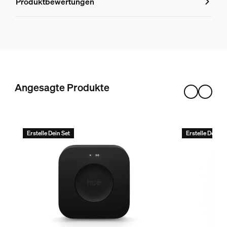
Produktbewertungen
Farbe
Schwarz
Farbe(n)
Gradient
Material
Angesagte Produkte
Silikon
Nutzlebensdauer
Erstelle Dein Set
Erstelle Dein Se
Nennlebensdauer
25.000
Umweltschutz
Luftfeuchtigkeit im Betrieb
5 % <H<95 % (nicht kondensierend)