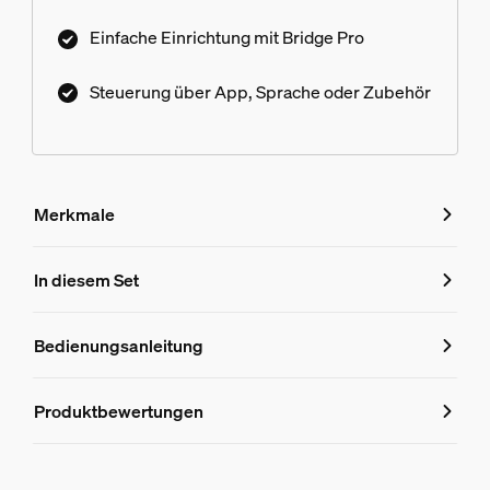
Einfache Einrichtung mit Bridge Pro
Steuerung über App, Sprache oder Zubehör
Merkmale
Merkmale
In diesem Set
Produktnummer (EAN/UPC)
Bedienungsanleitung
8719514875982
Produktinformationen
Produktbewertungen
Hue White & Color Ambiance Philips Hue Gradient Lightstr
1