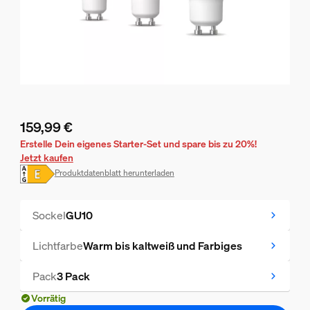
159,99 €
Aktueller Preis ist 159,99 €
Erstelle Dein eigenes Starter-Set und spare bis zu 20%!
Jetzt kaufen
Produktdatenblatt herunterladen
Sockel
GU10
Lichtfarbe
Warm bis kaltweiß und Farbiges
Pack
3 Pack
Vorrätig