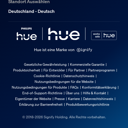
Standort Auswählen
Gesamte Höhe
Deutschland - Deutsch
57 mm
Gesamte Breite
50 mm
Service
Hue ist eine Marke von
Garantie
2 Jahr(e)
Gesetzliche Gewährleistung
Kommerzielle Garantie
Produktsicherheit
Für Entwickler
Für Partner
Partnerprogramm
Technische Daten
Cookie-Richtlinie
Datenschutzhinweis
Nutzungsbedingungen für die Website
Nutzungsbedingungen für Produkte
FAQs
Konformitätserklärung
Lichtleistung von 4.000 K
End-of-Support-Richtlinie
Über uns
Hilfe & Kontakt
400
Eigentümer der Website
Presse
Karriere
Datenrechtshinweis
Erklärung zur Barrierefreiheit
Produktbewertungsrichtlinie
Durchmesser
50 mm
© 2018-2026 Signify Holding. Alle Rechte vorbehalten.
Gewicht