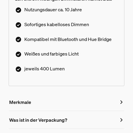
beeindruckende Erlebnisse schaffen, Deine
Nutzungsdauer ca. 10 Jahre
Alltagsaktivitäten unterstützen und vieles mehr.
Sofortiges kabelloses Dimmen
Kompatibel mit Bluetooth und Hue Bridge
Weißes und farbiges Licht
jeweils 400 Lumen
Merkmale
Merkmale
Was ist in der Verpackung?