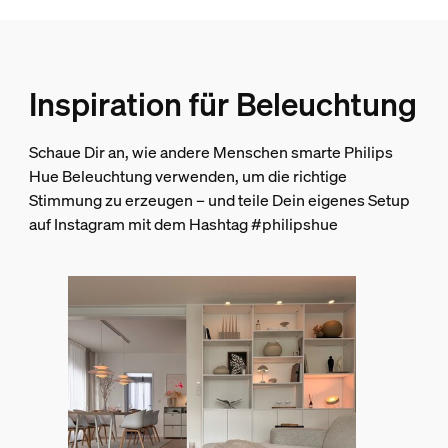
2000-6500 K
Packmaße und Gewicht
Inspiration für Beleuchtung
EAN/UPC - Produkt
8720169229877
Schaue Dir an, wie andere Menschen smarte Philips
Nettogewicht
Hue Beleuchtung verwenden, um die richtige
0,15 kg
Stimmung zu erzeugen – und teile Dein eigenes Setup
auf Instagram mit dem Hashtag #philipshue
Bruttogewicht
0,19 kg
Höhe
174 mm
Länge
72 mm
Breite
72 mm