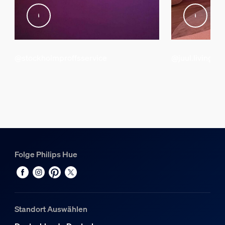
Wattleistung
12,3 W
Sonstiges
@stockholmproffsservice
@juul.living
Typ
Lightstrips
Packmaße und Gewicht
EAN/UPC - Produkt
8719514339989
Folge Philips Hue
Nettogewicht
0,08 kg
Bruttogewicht
0,1 kg
Standort Auswählen
Höhe