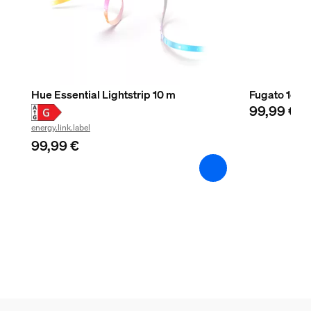
-20 °C bis 45 °C
Zusatzfunktion/Zubehör im Lieferumfa
Farbwechsel (LED)
Ja
Hue Essential Lightstrip 10 m
Fugato 1er-
99,99 €
dimmbar
energy.link.label
Ja
99,99 €
Dimmbar mit Hue App und Schalter
Ja
LED integriert
Ja
Garantie
2 Jahre
Ja