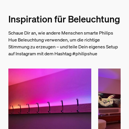
Lichteigenschaften
Inspiration für Beleuchtung
Farbwiedergabeindex (CRI)
>80
Schaue Dir an, wie andere Menschen smarte Philips
Farbtemperatur
Hue Beleuchtung verwenden, um die richtige
2000-6500 K
Stimmung zu erzeugen – und teile Dein eigenes Setup
auf Instagram mit dem Hashtag #philipshue
Lichterkette/Lightstrip
Zuschneiden möglich
Ja
Verlängerung möglich
Ja
Eingangsspannung
220V-240V
Länge
1.000,76 mm