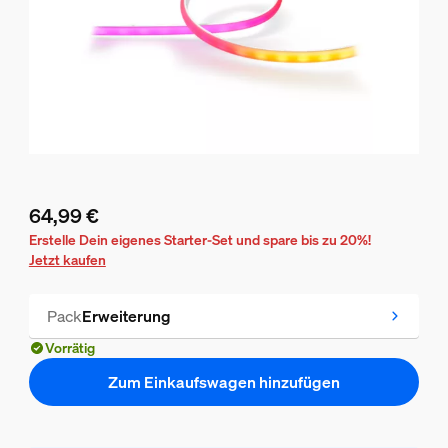
64,99 €
Aktueller Preis ist 64,99 €
Erstelle Dein eigenes Starter-Set und spare bis zu 20%!
Jetzt kaufen
Pack
Erweiterung
Vorrätig
Zum Einkaufswagen hinzufügen