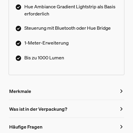
Hue Ambiance Gradient Lightstrip als Basis
erforderlich
Steuerung mit Bluetooth oder Hue Bridge
1-Meter-Erweiterung
Bis zu 1000 Lumen
Merkmale
Merkmale
Was ist in der Verpackung?
Produktnummer (EAN/UPC)
Häufige Fragen
8719514339989