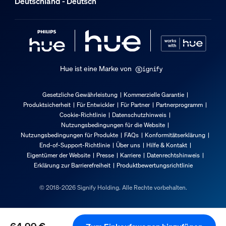
Deutschland - Deutsch
72 mm
Länge
140 mm
Breite
146 mm
Hue ist eine Marke von
Material-Nummer (12NC)
929002995001
Gesetzliche Gewährleistung
Kommerzielle Garantie
Informationen zur Verpackung
Produktsicherheit
Für Entwickler
Für Partner
Partnerprogramm
Cookie-Richtlinie
Datenschutzhinweis
Nutzungsbedingungen für die Website
EAN
Nutzungsbedingungen für Produkte
FAQs
Konformitätserklärung
End-of-Support-Richtlinie
Über uns
Hilfe & Kontakt
8719514339989
Eigentümer der Website
Presse
Karriere
Datenrechtshinweis
Stromverbrauch
Erklärung zur Barrierefreiheit
Produktbewertungsrichtlinie
© 2018-2026 Signify Holding. Alle Rechte vorbehalten.
Standby-Energieverbrauch
0,50 W
Leistung