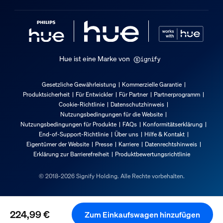
Garantie
2 Jahr(e)
Technische Daten
Hue ist eine Marke von
Lichtleistung von 4.000 K
Gesetzliche Gewährleistung
Kommerzielle Garantie
1.040
Produktsicherheit
Für Entwickler
Für Partner
Partnerprogramm
Cookie-Richtlinie
Datenschutzhinweis
Lichtfarbe
Nutzungsbedingungen für die Website
Farbiges und weißes Licht (RBGW)
Nutzungsbedingungen für Produkte
FAQs
Konformitätserklärung
End-of-Support-Richtlinie
Über uns
Hilfe & Kontakt
Netzstrom
Eigentümer der Website
Presse
Karriere
Datenrechtshinweis
100‑240 V, 50–60 Hz
Erklärung zur Barrierefreiheit
Produktbewertungsrichtlinie
Wattleistung des im Lieferumfang enthaltenen Leuchtmitte
© 2018-2026 Signify Holding. Alle Rechte vorbehalten.
11.8
IP-Code
IP20
224,99 €
Zum Einkaufswagen hinzufügen
Schutzklasse