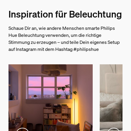
5
Typ
Inspiration für Beleuchtung
Tischleuchte
Richtig stylishe Stehleuchte. Alle Farben sind wunderschön
Packmaße und Gewicht
Schaue Dir an, wie andere Menschen smarte Philips
Hue Beleuchtung verwenden, um die richtige
EAN/UPC - Produkt
Stimmung zu erzeugen – und teile Dein eigenes Setup
8718696176245
auf Instagram mit dem Hashtag #philipshue
Nettogewicht
0,83 kg
Bruttogewicht
1,16 kg
Höhe
576 mm
Länge
146 mm
Breite
140 mm