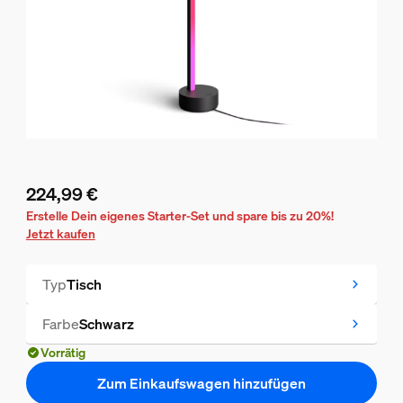
224,99 €
Aktueller Preis ist 224,99 €
Erstelle Dein eigenes Starter-Set und spare bis zu 20%!
Jetzt kaufen
Typ
Tisch
Farbe
Schwarz
Vorrätig
Zum Einkaufswagen hinzufügen