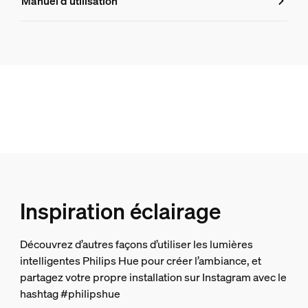
Manuel d’utilisation
8719514301481
Dimensions de l'ampoule
Dimensions (LxHxP)
95x150
Durée de vie
Nombre de cycles d'allumage
50.000
Durée de vie nominale
Inspiration éclairage
15.000
Environnement
Découvrez d’autres façons d’utiliser les lumières
intelligentes Philips Hue pour créer l’ambiance, et
Humidité fonctionnement
partagez votre propre installation sur Instagram avec le
5 %<H<95 % (sans condensation)
hashtag #philipshue