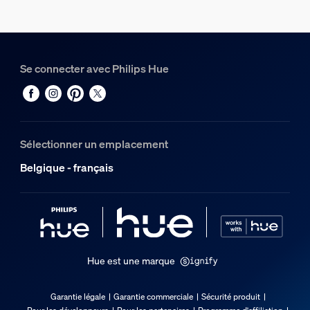
2200-4500 K
Dimensions et poids de l’emballage
Code barre produit
Se connecter avec Philips Hue
8719514301481
Poids net
0,06 kg
Sélectionner un emplacement
Poids brut
0,18 kg
Belgique - français
Hauteur
17,6 cm
Longueur
10 cm
Largeur
Hue est une marque
14,6 cm
Garantie légale
Garantie commerciale
Sécurité produit
Code 12NC