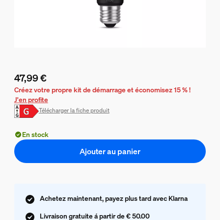
47,99 €
Le prix actuel est 47,99 €
Créez votre propre kit de démarrage et économisez 15 % !
J'en profite
Télécharger la fiche produit
En stock
Ajouter au panier
Achetez maintenant, payez plus tard avec Klarna
Livraison gratuite á partir de € 50.00