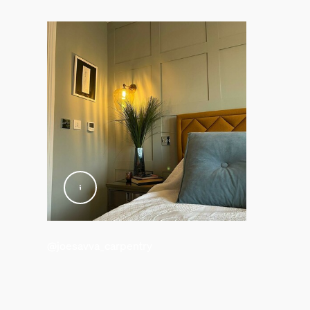
Température de fonctionnement
-20 °C à 45 °C
Options/accessoires inclus
Gradable avec l'application et la télécommande Hue
Oui
Garantie
2 ans
Oui
Caractéristiques lumineuses
@joesavva_carpentry
Indice de rendu de couleur (IRC)
≥80
Temp. de couleur