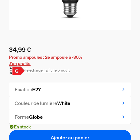
34,99 €
Le prix actuel est 34,99 €
Promo ampoules : 2e ampoule à -30%
J'en profite
Télécharger la fiche produit
Fixation
E27
Couleur de lumière
White
Forme
Globe
En stock
Ajouter au panier