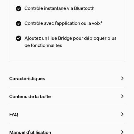
compris en termes de gradation et de luminosité.
Contrôle instantané via Bluetooth
Contrôle avec l’application ou la voix*
Ajoutez un Hue Bridge pour débloquer plus
de fonctionnalités
Caractéristiques
Caractéristiques
Contenu de la boîte
Numéro de produit (EAN/UPC)
FAQ
8719514343009
FAQ
Dimensions de l'ampoule
Manuel d’utilisation