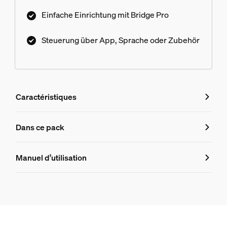
Einfache Einrichtung mit Bridge Pro
Steuerung über App, Sprache oder Zubehör
Caractéristiques
Caractéristiques
Dans ce pack
Numéro de produit (EAN/UPC)
Manuel d’utilisation
8719514875814
Informations produit
Hue White and Color Ambiance Lampadaire Gradient Sign
1