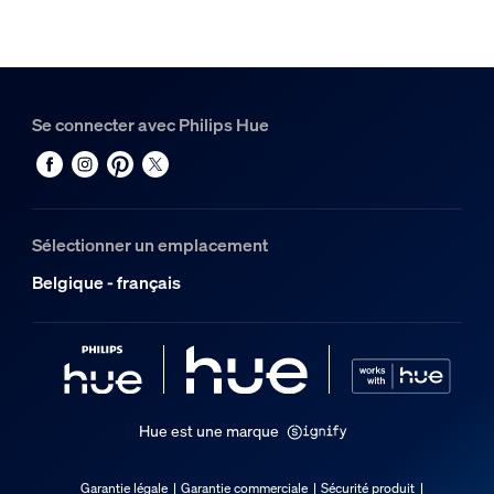
Couleur
Blanc
Matériaux
Synthétique
Se connecter avec Philips Hue
Divers
Conçu spécialement pour
Séjour, Chambre, Bureau, Bureau d'étude, Cuisine
Sélectionner un emplacement
Type
Belgique - français
Autre
Dimensions et poids de l’emballage
Code barre produit
8719514407428
Hue est une marque
Poids net
0,04 kg
Garantie légale
Garantie commerciale
Sécurité produit