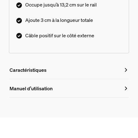
Occupe jusqu’à 13,2 cm sur le rail
Ajoute 3 cm à la longueur totale
Câble positif sur le côté externe
Caractéristiques
Caractéristiques
Manuel d’utilisation
Numéro de produit (EAN/UPC)
8719514407428
Design et finition