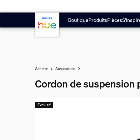
Aller au contenu principal
Boutique
Produits
Pièces
S'inspir
Acheter
Accessoires
Cordon de suspension 
Exclusif