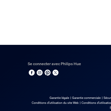
Code barre produit
8720169307667
Poids net
0,32 kg
Poids brut
0,45 kg
Hauteur
0 cm
Longueur
Se connecter avec Philips Hue
0 cm
Largeur
0 cm
Code 12NC
929003779901
Garantie légale
Garantie commerciale
Sécur
Dimensions et poids du
Conditions d’utilisation du site Web
Conditions d’utilisati
S