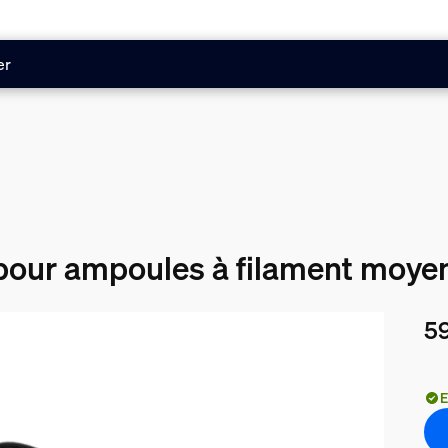
er
pour ampoules à filament moyen
59
Le 
E