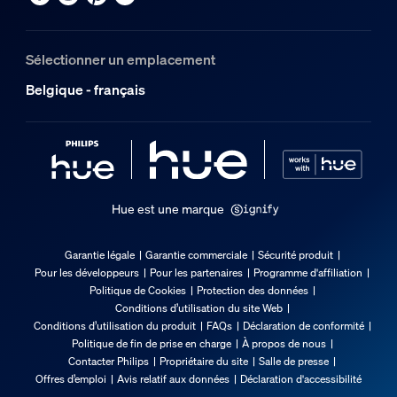
Dimensions et poids de l’emballage
Sélectionner un emplacement
Code barre produit
Belgique - français
8721103126016
Poids net
0,1 kg
Poids brut
0,17 kg
Hue est une marque
Hauteur
83 mm
Garantie légale
Garantie commerciale
Sécurité produit
Pour les développeurs
Pour les partenaires
Programme d'affiliation
Longueur
Politique de Cookies
Protection des données
209 mm
Conditions d’utilisation du site Web
Largeur
Conditions d’utilisation du produit
FAQs
Déclaration de conformité
Politique de fin de prise en charge
À propos de nous
101 mm
Contacter Philips
Propriétaire du site
Salle de presse
Code 12NC
Offres d’emploi
Avis relatif aux données
Déclaration d'accessibilité