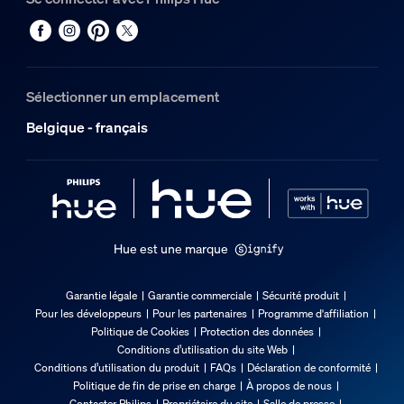
Durée de vie
Durée de vie nominale
25.000
Sélectionner un emplacement
Options/accessoires inclus
Belgique - français
Piles fournies
Oui
Gradable avec l'application et la télécommande Hue
Oui
Hue est une marque
LED intégrée
Non
Garantie légale
Garantie commerciale
Sécurité produit
Pour les développeurs
Pour les partenaires
Programme d'affiliation
Garantie
Politique de Cookies
Protection des données
Conditions d’utilisation du site Web
Conditions d’utilisation du produit
FAQs
Déclaration de conformité
2 ans
Politique de fin de prise en charge
À propos de nous
Oui
Contacter Philips
Propriétaire du site
Salle de presse