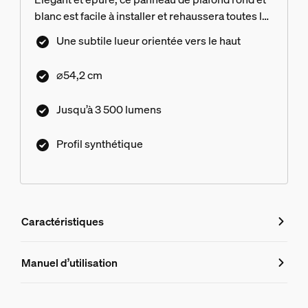
blanc est facile à installer et rehaussera toutes les
pièces.
Une subtile lueur orientée vers le haut
⌀54,2 cm
Jusqu’à 3 500 lumens
Profil synthétique
Caractéristiques
Caractéristiques
Manuel d’utilisation
Numéro de produit (EAN/UPC)