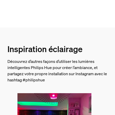
60x110
Durée de vie
Nombre de cycles d'allumage
50.000
Durée de vie nominale
Inspiration éclairage
25.000
Environnement
Découvrez d’autres façons d’utiliser les lumières
intelligentes Philips Hue pour créer l’ambiance, et
Humidité fonctionnement
partagez votre propre installation sur Instagram avec le
5 %<H<95 % (sans condensation)
hashtag #philipshue
Température de fonctionnement
-20 °C à 45 °C
Options/accessoires inclus