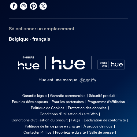
8719514328204
Poids net
0,06 kg
Sélectionner un emplacement
Poids brut
0,11 kg
Belgique - français
Hauteur
174 mm
Longueur
72 mm
Largeur
Hue est une marque
72 mm
Garantie légale
Garantie commerciale
Sécurité produit
Code 12NC
Pour les développeurs
Pour les partenaires
Programme d'affiliation
929002489601
Politique de Cookies
Protection des données
Conditions d’utilisation du site Web
Informations figurant sur l'emballage
Conditions d’utilisation du produit
FAQs
Déclaration de conformité
Politique de fin de prise en charge
À propos de nous
Contacter Philips
Propriétaire du site
Salle de presse
EAN