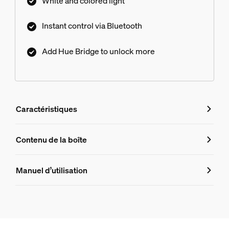
White and colored light
Instant control via Bluetooth
Add Hue Bridge to unlock more
Caractéristiques
Caractéristiques
Contenu de la boîte
Numéro de produit (EAN/UPC)
Manuel d’utilisation
8719514328204
Dimensions de l'ampoule
Dimensions (LxHxP)