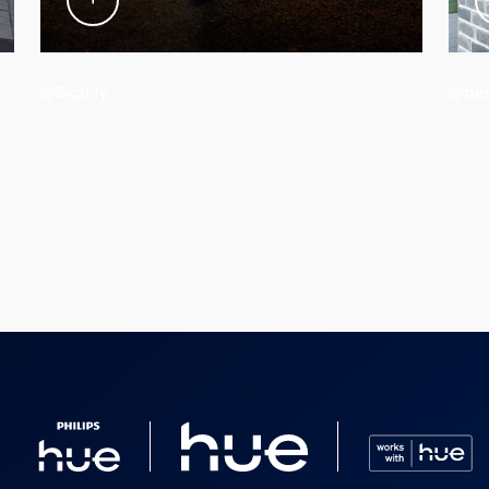
@Signify
@per