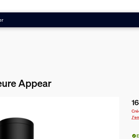
er
eure Appear
16
Le 
Cré
J'en
E