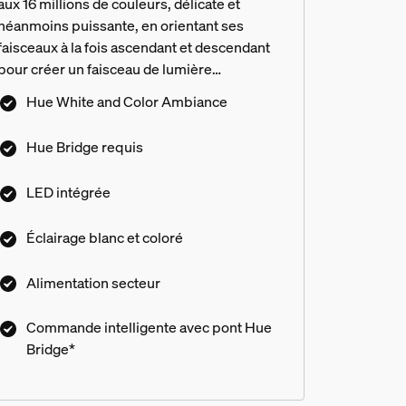
aux 16 millions de couleurs, délicate et
néanmoins puissante, en orientant ses
faisceaux à la fois ascendant et descendant
pour créer un faisceau de lumière
triangulaire contre le mur de votre patio.
Hue White and Color Ambiance
Hue Bridge requis
LED intégrée
Éclairage blanc et coloré
Alimentation secteur
Commande intelligente avec pont Hue
Bridge*