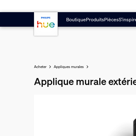
Aller au contenu principal
Boutique
Produits
Pièces
S'inspir
Acheter
Appliques murales
Applique murale extéri