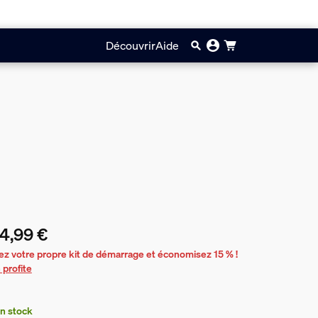
Découvrir
Aide
4,99 €
prix actuel est 164,99 €
ez votre propre kit de démarrage et économisez 15 % !
 profite
n stock