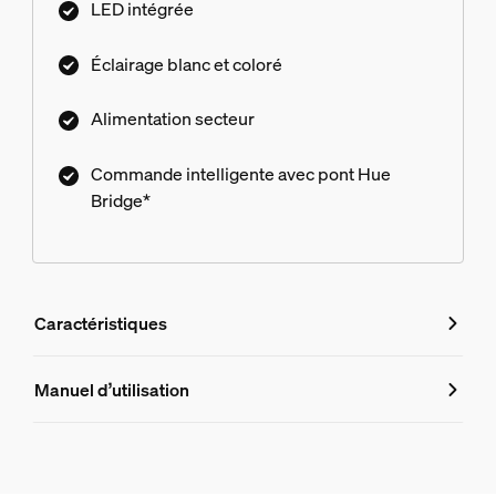
LED intégrée
Éclairage blanc et coloré
Alimentation secteur
Commande intelligente avec pont Hue
Bridge*
Caractéristiques
Caractéristiques
Manuel d’utilisation
Numéro de produit (EAN/UPC)
8718696174401