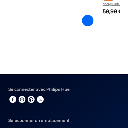
energy.link.label
Caractéristiques lumineuses
59,99 €
Indice de rendu de couleur (IRC)
≥80
Temp. de couleur
2000-6500 K
Divers
Conçu spécialement pour
Jardin, Patio
Se connecter avec Philips Hue
Type
Appliques murales
Dimensions et poids de l’emballage
Sélectionner un emplacement
Code barre produit