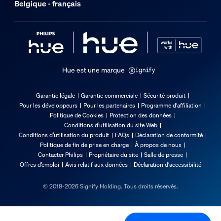
Belgique - français
8718696174401
Poids net
0,78 kg
Poids brut
1,07 kg
Hue est une marque
Hauteur
284 mm
Garantie légale
Garantie commerciale
Sécurité produit
Pour les développeurs
Pour les partenaires
Programme d'affiliation
Longueur
Politique de Cookies
Protection des données
95 mm
Conditions d’utilisation du site Web
Conditions d’utilisation du produit
FAQs
Déclaration de conformité
Largeur
Politique de fin de prise en charge
À propos de nous
268 mm
Contacter Philips
Propriétaire du site
Salle de presse
Code 12NC
Offres d’emploi
Avis relatif aux données
Déclaration d'accessibilité
915005843201
© 2018-2026 Signify Holding. Tous droits réservés.
Dimensions et poids du produit