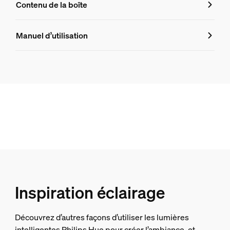
Contenu de la boîte
Numéro de produit (EAN/UPC)
Manuel d’utilisation
8720169371477
Design et finition
Couleur
Noir
Matériaux
Synthétique
Durée de vie
Durée de vie nominale
Inspiration éclairage
25.000
Plage de température ambiante
Découvrez d’autres façons d’utiliser les lumières
-20 à +45 °C
intelligentes Philips Hue pour créer l’ambiance, et