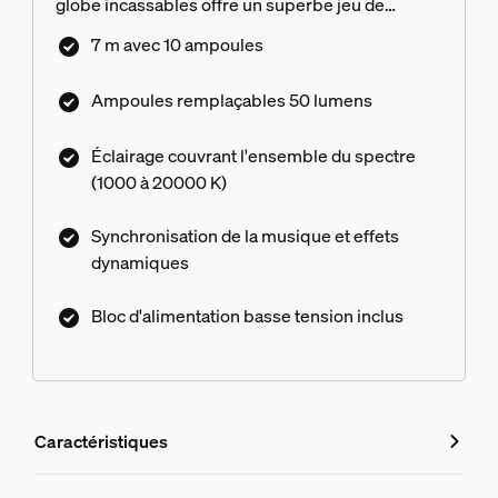
globe incassables offre un superbe jeu de
lumières colorées ou une lumière blanche
7 m avec 10 ampoules
chaude, avec des dégradés fluides ou des effets
lumineux dynamiques. Grâce à son système
Ampoules remplaçables 50 lumens
basse tension sécurisé, elle se branche
facilement sur une prise standard à l’aide de
Éclairage couvrant l'ensemble du spectre
l’alimentation incluse.
(1000 à 20000 K)
Synchronisation de la musique et effets
dynamiques
Bloc d'alimentation basse tension inclus
Caractéristiques
Caractéristiques