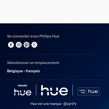
Type
Borne/lampadaire
Dimensions et poids de l’emballage
Code barre produit
Se connecter avec Philips Hue
8718696171745
Poids net
2,67 kg
Poids brut
Sélectionner un emplacement
2,94 kg
Belgique - français
Hauteur
455 mm
Longueur
155 mm
Largeur
Hue est une marque
225 mm