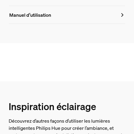
Caractéristiques
Manuel d’utilisation
Numéro de produit (EAN/UPC)
8718696171745
Design et finition
Couleur
Noir
Matériaux
Verre
Durée de vie
Inspiration éclairage
Durée de vie nominale
Découvrez d’autres façons d’utiliser les lumières
25.000
intelligentes Philips Hue pour créer l’ambiance, et