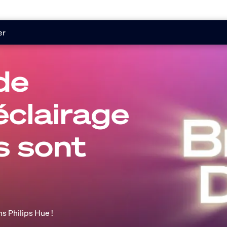
er
de
éclairage
s sont
s Philips Hue !