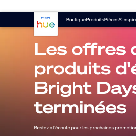
Aller au contenu principal
Boutique
Produits
Pièces
S'inspir
Les offres 
produits d'
Bright Day
terminées
Restez à l'écoute pour les prochaines promotion