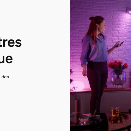
tres
Hue
e des