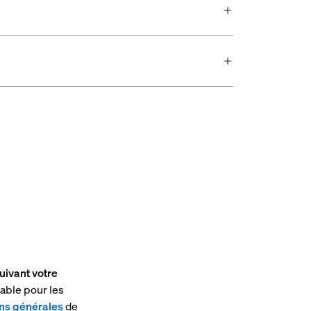
uivant votre
able pour les
ons générales
de