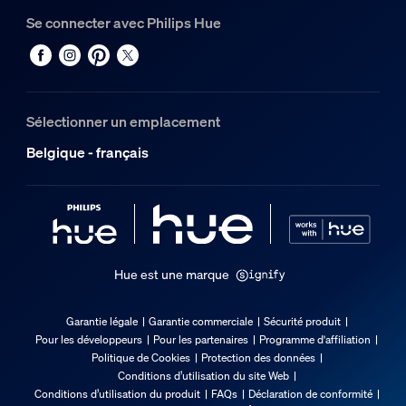
Se connecter avec Philips Hue
Durée de vie
Durée de vie nominale
25.000
Sélectionner un emplacement
Options/accessoires inclus
Belgique - français
Gradable avec l'application et la télécommande Hue
Oui
Résistance totale aux intempéries
Non
Hue est une marque
Caractéristiques lumineuses
Garantie légale
Garantie commerciale
Sécurité produit
Pour les développeurs
Pour les partenaires
Programme d'affiliation
Indice de rendu de couleur (IRC)
Politique de Cookies
Protection des données
≥80
Conditions d’utilisation du site Web
Conditions d’utilisation du produit
FAQs
Déclaration de conformité