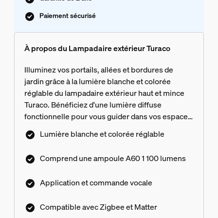
Paiement sécurisé
À propos du Lampadaire extérieur Turaco
Illuminez vos portails, allées et bordures de
jardin grâce à la lumière blanche et colorée
réglable du lampadaire extérieur haut et mince
Turaco. Bénéficiez d'une lumière diffuse
fonctionnelle pour vous guider dans vos espaces
extérieurs. Vous pouvez également régler la
Lumière blanche et colorée réglable
couleur du lampadaire pour ajouter des touches
décoratives aux entrées et au jardin. Un Hue
Comprend une ampoule A60 1 100 lumens
Bridge ou Bridge Pro vous permet de contrôler
facilement Turaco avec l'application Hue et des
Application et commande vocale
assistants vocaux. La connectivité réseau Zigbee
avec un Bridge empêche l'accès non autorisé à
Compatible avec Zigbee et Matter
votre écosystème d'éclairage connecté. La