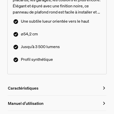
Élégant et épuré avec une finition noire, ce
panneau de plafond rond est facile à installer et a
fière allure n'importe où.
Une subtile lueur orientée vers le haut
⌀54,2 cm
Jusqu’à 3 500 lumens
Profil synthétique
Caractéristiques
Caractéristiques
Manuel d’utilisation