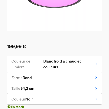
199,99 €
Le prix actuel est 199,99 €
Couleur de
Blanc froid à chaud et
lumière
couleurs
Forme
Rond
Taille
54,2 cm
Couleur
Noir
En stock