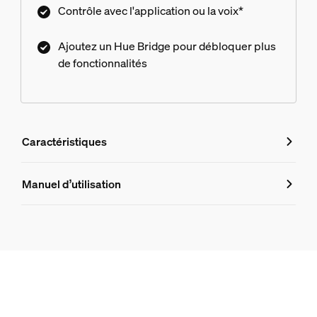
Contrôle avec l'application ou la voix*
Ajoutez un Hue Bridge pour débloquer plus
de fonctionnalités
Caractéristiques
Caractéristiques
Manuel d’utilisation
Numéro de produit (EAN/UPC)
8720169318557
Design et finition
Couleur