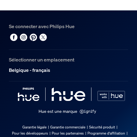
Noir
Matériaux
Métal
Se connecter avec Philips Hue
Durée de vie
Durée de vie nominale
25.000
Sélectionner un emplacement
Options/accessoires inclus
Belgique - français
Gradable avec l'application et la télécommande Hue
Oui
LED intégrée
Oui
Hue est une marque
Garantie
Garantie légale
Garantie commerciale
Sécurité produit
Pour les développeurs
Pour les partenaires
Programme d'affiliation