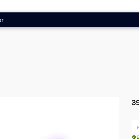
er
39
Le 
E