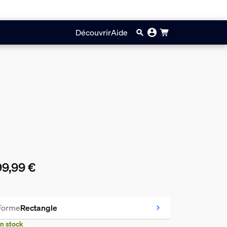
Découvrir
Aide
9,99 €
prix actuel est 399,99 €
Forme
Rectangle
n stock