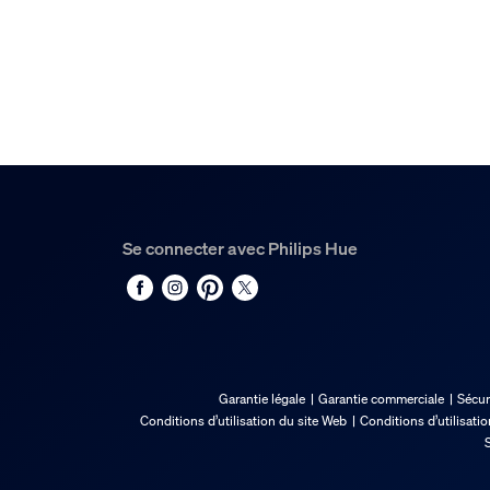
Durée de vie nominale
25.000
Options/accessoires in
Gradable avec l'application et la télécomman
Oui
LED intégrée
Oui
Se connecter avec Philips Hue
Caractéristiques lumin
Indice de rendu de couleur (IRC)
>80
Garantie légale
Garantie commerciale
Sécur
Temp. de couleur
Conditions d’utilisation du site Web
Conditions d’utilisati
S
2000-6500 K