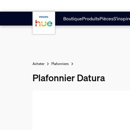
Aller au contenu principal
Boutique
Produits
Pièces
S'inspir
Acheter
Plafonniers
Plafonnier Datura