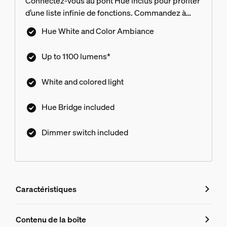
Connectez-vous au pont Hue inclus pour profiter
d’une liste infinie de fonctions. Commandez à
l’aide de l’application, de la voix ou de
Hue White and Color Ambiance
l’interrupteur inclus.
Up to 1100 lumens*
White and colored light
Hue Bridge included
Dimmer switch included
Caractéristiques
Caractéristiques
Contenu de la boîte