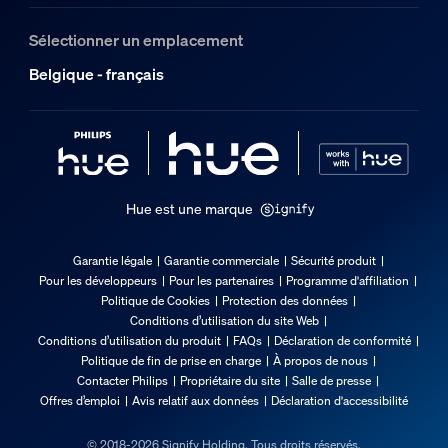
5 %<H<95 % (sans condensation)
Sélectionner un emplacement
Température de fonctionnement
Belgique - français
-20 °C à 45 °C
Options/accessoires inclus
Piles fournies
Oui
Hue est une marque
Gradable avec l'application et la télécommande Hue
Oui
Garantie légale
Garantie commerciale
Sécurité produit
Pour les développeurs
Pour les partenaires
Programme d'affiliation
Garantie
Politique de Cookies
Protection des données
Conditions d’utilisation du site Web
Conditions d’utilisation du produit
FAQs
Déclaration de conformité
2 ans
Politique de fin de prise en charge
À propos de nous
Oui
Contacter Philips
Propriétaire du site
Salle de presse
Offres d’emploi
Avis relatif aux données
Déclaration d'accessibilité
Caractéristiques lumineuses
© 2018-2026 Signify Holding. Tous droits réservés.