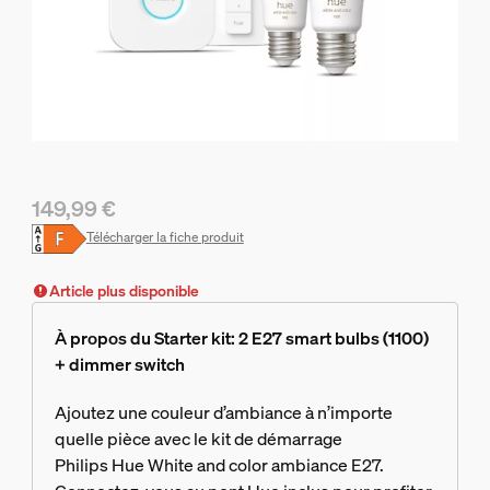
149,99 €
Le prix actuel est 149,99 €
Télécharger la fiche produit
Article plus disponible
À propos du Starter kit: 2 E27 smart bulbs (1100)
+ dimmer switch
Ajoutez une couleur d’ambiance à n’importe
quelle pièce avec le kit de démarrage
Philips Hue White and color ambiance E27.