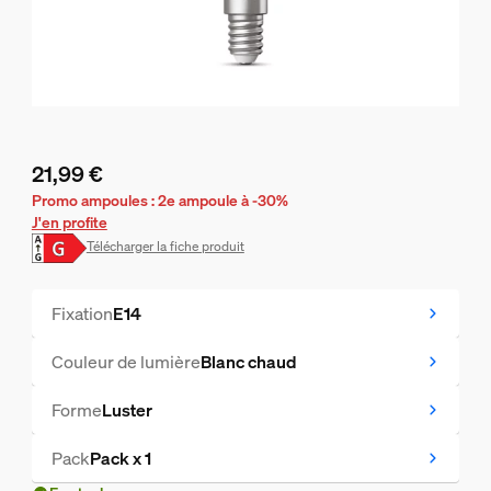
21,99 €
Le prix actuel est 21,99 €
Promo ampoules : 2e ampoule à -30%
J'en profite
Télécharger la fiche produit
Fixation
E14
Couleur de lumière
Blanc chaud
Forme
Luster
Pack
Pack x 1