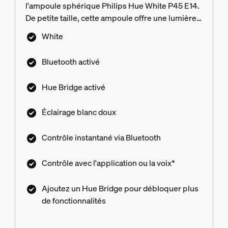
l'ampoule sphérique Philips Hue White P45 E14.
De petite taille, cette ampoule offre une lumière
blanche douce à intensité variable ainsi qu'un
White
contrôle par Bluetooth dans une pièce. Ajoutez
un Hue Bridge pour débloquer toute l'étendue
Bluetooth activé
des fonctionnalités.
Hue Bridge activé
Éclairage blanc doux
Contrôle instantané via Bluetooth
Contrôle avec l'application ou la voix*
Ajoutez un Hue Bridge pour débloquer plus
de fonctionnalités