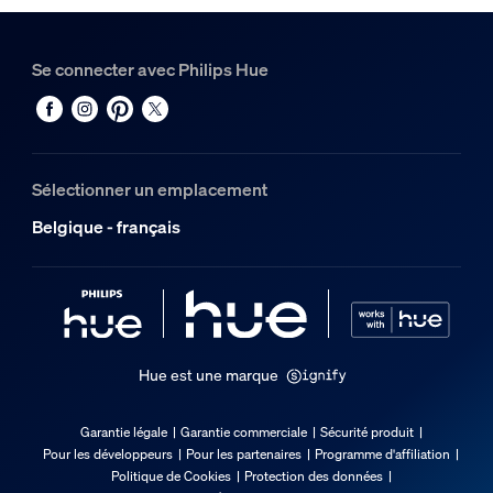
Durée de vie nominale
Quelle est la portée d'une installation 
25.000
Se connecter avec Philips Hue
Environnement
Comment savoir si je peux utiliser un 
Humidité fonctionnement
5 %<H<95 % (sans condensation)
Sélectionner un emplacement
Quelle est la portée d'une configuratio
Température de fonctionnement
Belgique - français
-20 °C à 45 °C
Options/accessoires inclus
Gradable avec l'application et la télécommande Hue
Oui
Hue est une marque
Garantie
Garantie légale
Garantie commerciale
Sécurité produit
Pour les développeurs
Pour les partenaires
Programme d'affiliation
2 ans
Politique de Cookies
Protection des données