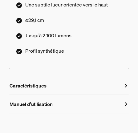
pièces.
Une subtile lueur orientée vers le haut
⌀29,1 cm
Jusqu’à 2 100 lumens
Profil synthétique
Caractéristiques
Caractéristiques
Manuel d’utilisation
Numéro de produit (EAN/UPC)
8720169330436