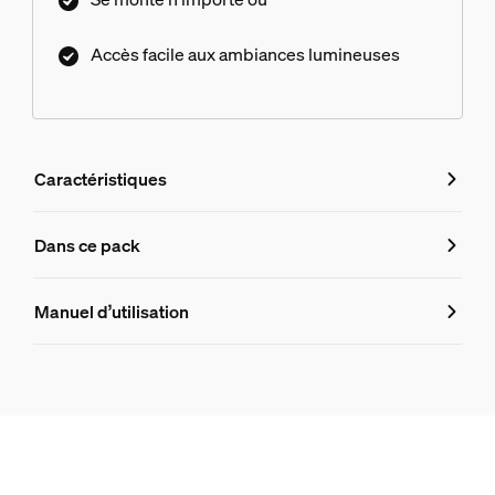
Accès facile aux ambiances lumineuses
Caractéristiques
Caractéristiques
Dans ce pack
Numéro de produit (EAN/UPC)
Manuel d’utilisation
8719514871588
Informations produit
Hue Hue Dimmer switch (modèle le plus récent)
3