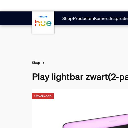
Doorgaan naar inhoud
Shop
Producten
Kamers
Inspirati
Shop
Play lightbar zwart(2-pa
Uitverkoop