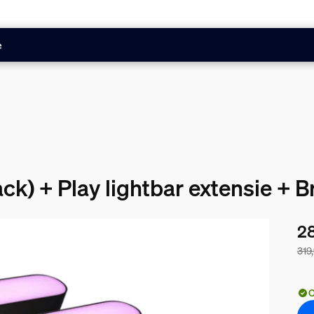
e
ck) + Play lightbar extensie + B
28
319
De 
O