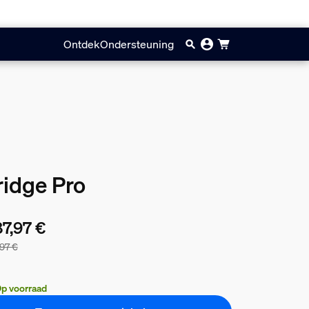
Ontdek
Ondersteuning
ridge Pro
7,97 €
,97 €
bundelprijs is 287,97 €, de prijs van de losse producten in deze 
p voorraad