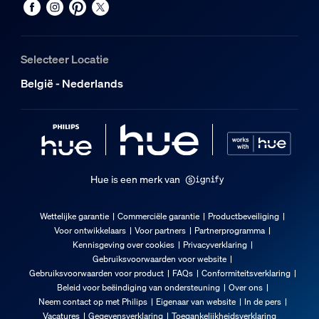
EAN/UPC - product
8718696176245
Selecteer Locatie
Nettogewicht
België - Nederlands
0,83 kg
Brutogewicht
1,16 kg
Hoogte
576 mm
Hue is een merk van
Lengte
146 mm
Wettelijke garantie
Commerciële garantie
Productbeveiliging
Breedte
Voor ontwikkelaars
Voor partners
Partnerprogramma
Kennisgeving over cookies
Privacyverklaring
140 mm
Gebruiksvoorwaarden voor website
Materiaalnummer (12NC)
Gebruiksvoorwaarden voor product
FAQs
Conformiteitsverklaring
915005987001
Beleid voor beëindiging van ondersteuning
Over ons
Neem contact op met Philips
Eigenaar van website
In de pers
Vacatures
Gegevensverklaring
Toegankelijkheidsverklaring