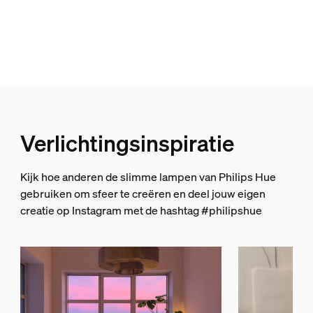
Kleur
Zwart
Als hoeveel lampen worden de Signe g
Materiaal
Aluminium
Duurzaamheid
Kan ik Signe gradient lampen gebruike
Nominale levensduur
Verlichtingsinspiratie
25.000
Hoe werken dynamische scènes bij gra
Extra onderdeel/accessoire meegeleve
Kijk hoe anderen de slimme lampen van Philips Hue
gebruiken om sfeer te creëren en deel jouw eigen
Kan ik Signe gradient lampen in een e
Dimbaar met Hue app en dimmer
creatie op Instagram met de hashtag #philipshue
Ja
Vast ingebouwde LED-lamp
Wat betekent 'gradient'?
Ja
Draagbaar
Nee