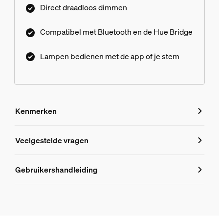
Direct draadloos dimmen
Compatibel met Bluetooth en de Hue Bridge
Lampen bedienen met de app of je stem
Kenmerken
Kenmerken
Veelgestelde vragen
Veelgestelde vragen
Productnummer (EAN/UPC)
Gebruikershandleiding
8718696176245
Design en afwerking
Heb ik een Hue Bridge nodig om de Sig