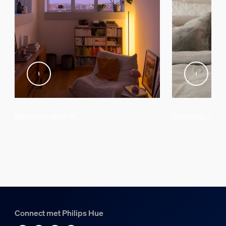
Wat is het verschil tussen de originel
Inclusief voedingsadapter
Ja
ZigBee Light Link
Ja
Lichtkenmerken
Kleurweergave-index (CRI)
>80
@salamanderloft
@styleby_isao
Kleurtemperatuur
2000-6500 K
Diversen
Type
Tafellamp
Connect met Philips Hue
Afmetingen en gewicht verpakking