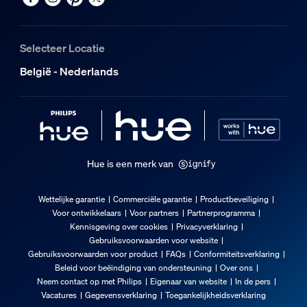
EAN
8721103126078
Selecteer Locatie
Afmetingen en gewicht van product
België - Nederlands
Nettogewicht
0,1 kg
Nettogewicht
Hue is een merk van
0,22 lb
Totale hoogte
Wettelijke garantie
Commerciële garantie
Productbeveiliging
74 mm
Voor ontwikkelaars
Voor partners
Partnerprogramma
Totale lengte
Kennisgeving over cookies
Privacyverklaring
200 mm
Gebruiksvoorwaarden voor website
Gebruiksvoorwaarden voor product
FAQs
Conformiteitsverklaring
Totale breedte
Beleid voor beëindiging van ondersteuning
Over ons
96 mm
Neem contact op met Philips
Eigenaar van website
In de pers
Vacatures
Gegevensverklaring
Toegankelijkheidsverklaring