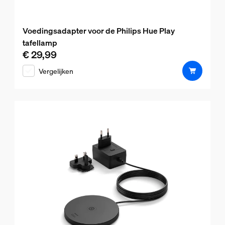
Voedingsadapter voor de Philips Hue Play
tafellamp
€ 29,99
De huidige prijs is € 29,99
Vergelijken