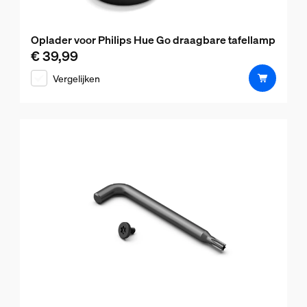
Oplader voor Philips Hue Go draagbare tafellamp
€ 39,99
De huidige prijs is € 39,99
Vergelijken