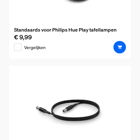
Standaards voor Philips Hue Play tafellampen
€ 9,99
De huidige prijs is € 9,99
Vergelijken