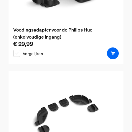
Voedingsadapter voor de Philips Hue
(enkelvoudige ingang)
€ 29,99
De huidige prijs is € 29,99
Vergelijken