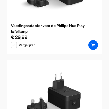
Voedingsadapter voor de Philips Hue Play
tafellamp
€ 29,99
De huidige prijs is € 29,99
Vergelijken