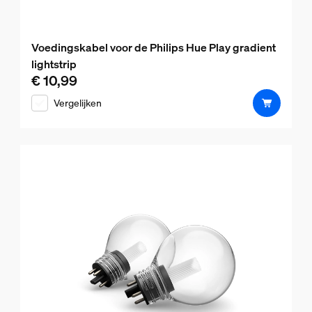
Voedingskabel voor de Philips Hue Play gradient
lightstrip
€ 10,99
De huidige prijs is € 10,99
Vergelijken