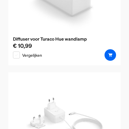
Diffuser voor Turaco Hue wandlamp
€ 10,99
De huidige prijs is € 10,99
Vergelijken