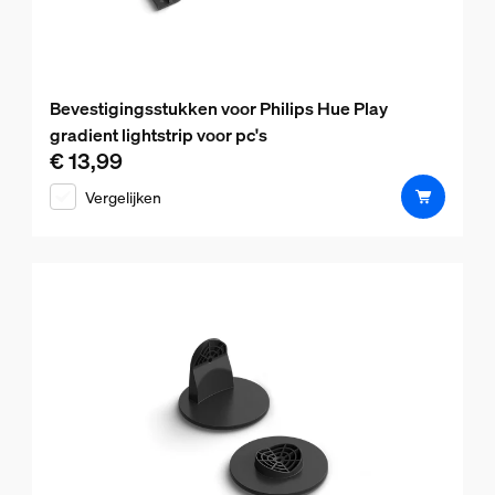
Bevestigingsstukken voor Philips Hue Play
gradient lightstrip voor pc's
€ 13,99
De huidige prijs is € 13,99
Vergelijken