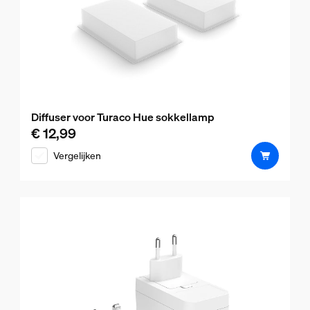
Diffuser voor Turaco Hue sokkellamp
€ 12,99
De huidige prijs is € 12,99
Vergelijken