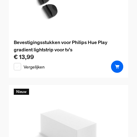
Bevestigingsstukken voor Philips Hue Play
gradient lightstrip voor tv's
€ 13,99
De huidige prijs is € 13,99
Vergelijken
Nieuw