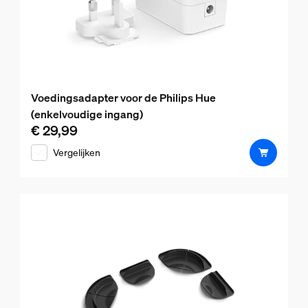
Voedingsadapter voor de Philips Hue
(enkelvoudige ingang)
€ 29,99
De huidige prijs is € 29,99
Vergelijken