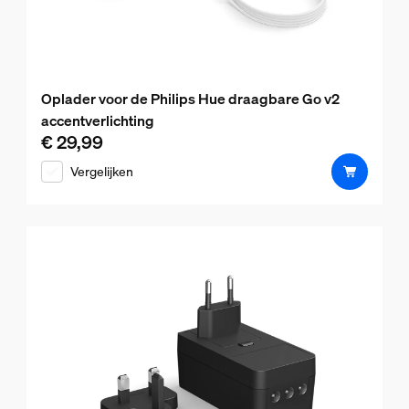
Oplader voor de Philips Hue draagbare Go v2
accentverlichting
€ 29,99
De huidige prijs is € 29,99
Vergelijken