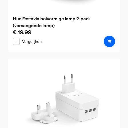
Hue Festavia bolvormige lamp 2-pack
(vervangende lamp)
€ 19,99
De huidige prijs is € 19,99
Vergelijken