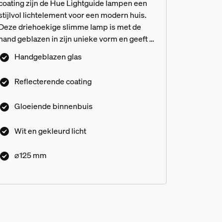
coating zijn de Hue Lightguide lampen een
stijlvol lichtelement voor een modern huis.
Deze driehoekige slimme lamp is met de
hand geblazen in zijn unieke vorm en geeft je
een gloed van briljant kleurrijk licht, die je tot
Handgeblazen glas
het perfecte niveau kunt dimmen.
Reflecterende coating
Gloeiende binnenbuis
Wit en gekleurd licht
htguide lampen?
⌀125 mm