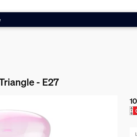
e
Triangle - E27
10
De 