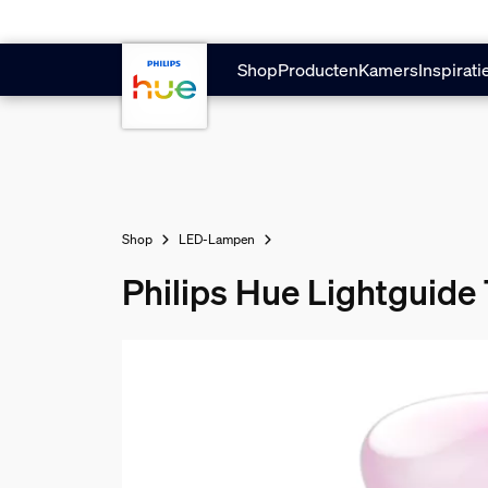
Doorgaan naar inhoud
Shop
Producten
Kamers
Inspirati
Shop
LED-Lampen
Philips Hue Lightguide 