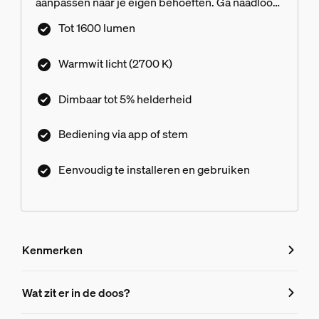
aanpassen naar je eigen behoeften. Ga naadloos
van een volledige helderheid naar een helderheid
Tot 1600 lumen
van slechts 5%, met behulp van de Hue app.
Warmwit licht (2700 K)
Dimbaar tot 5% helderheid
Bediening via app of stem
Eenvoudig te installeren en gebruiken
Kenmerken
Kenmerken
Wat zit er in de doos?