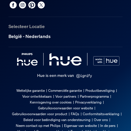
8720169363885
Nettogewicht
0,1 kg
Selecteer Locatie
Brutogewicht
België - Nederlands
0,21 kg
Hoogte
210 mm
Lengte
72 mm
Hue is een merk van
Breedte
72 mm
Wettelijke garantie
Commerciële garantie
Productbeveiliging
Materiaalnummer (12NC)
Voor ontwikkelaars
Voor partners
Partnerprogramma
929003856201
Kennisgeving over cookies
Privacyverklaring
Gebruiksvoorwaarden voor website
Verpakkingsinformatie
Gebruiksvoorwaarden voor product
FAQs
Conformiteitsverklaring
Beleid voor beëindiging van ondersteuning
Over ons
Neem contact op met Philips
Eigenaar van website
In de pers