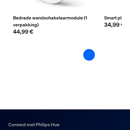
Inclusief batterijen
Nee
Bedrade wandschakelaarmodule (1
Smart plug
34,99 €
verpakking)
Dimbaar met Hue app en dimmer
44,99 €
Ja
Vast ingebouwde LED-lamp
Ja
Lichtkenmerken
Kleurweergave-index (CRI)
≥80
Kleurtemperatuur
2700 K
Afmetingen en gewicht verpakking
Connect met Philips Hue
EAN/UPC - product