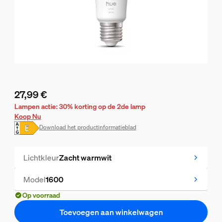
27,99 €
De huidige prijs is 27,99 €
Lampen actie: 30% korting op de 2de lamp
Koop Nu
Download het productinformatieblad
Lichtkleur
Zacht warmwit
Model
1600
Op voorraad
Toevoegen aan winkelwagen