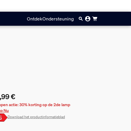
Ontdek
Ondersteuning
,99 €
huidige prijs is 21,99 €
pen actie: 30% korting op de 2de lamp
p Nu
Download het productinformatieblad