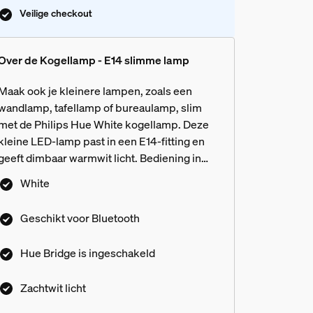
Veilige checkout
Over de Kogellamp - E14 slimme lamp
Maak ook je kleinere lampen, zoals een
wandlamp, tafellamp of bureaulamp, slim
met de Philips Hue White kogellamp. Deze
kleine LED-lamp past in een E14-fitting en
geeft dimbaar warmwit licht. Bediening in
één kamer via Bluetooth. Voeg een Hue
White
Bridge toe voor toegang tot alle functies.
 White, White ambiance en White
Geschikt voor Bluetooth
Hue Bridge is ingeschakeld
armaturen?
Zachtwit licht