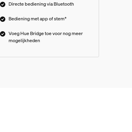
Directe bediening via Bluetooth
met een Philips Hue Bridge, bed
Bediening met app of stem*
nsformator?
Voeg Hue Bridge toe voor nog meer
mogelijkheden
technologie bedienen?