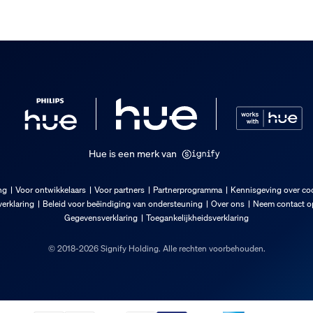
Hue is een merk van
 verpakking
ng
Voor ontwikkelaars
Voor partners
Partnerprogramma
Kennisgeving over co
erklaring
Beleid voor beëindiging van ondersteuning
Over ons
Neem contact op
Gegevensverklaring
Toegankelijkheidsverklaring
© 2018-2026 Signify Holding. Alle rechten voorbehouden.