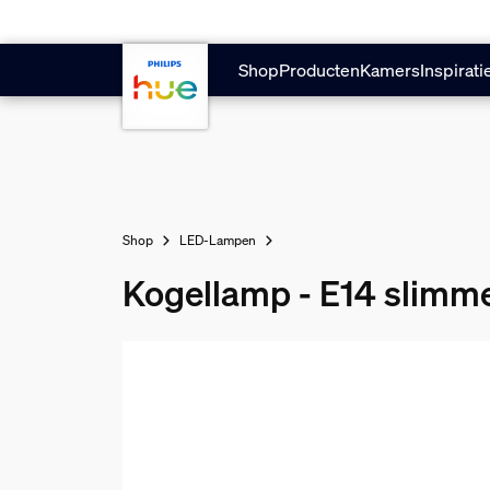
Doorgaan naar inhoud
Shop
Producten
Kamers
Inspirati
Shop
LED-Lampen
Kogellamp - E14 slimm