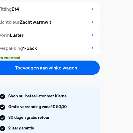
Fitting
E14
Lichtkleur
Zacht warmwit
Vorm
Luster
Verpakking
1-pack
p voorraad
Toevoegen aan winkelwagen
Shop nu, betaal later met Klarna
Gratis verzending vanaf € 50,00
30 dagen gratis retour
2 jaar garantie