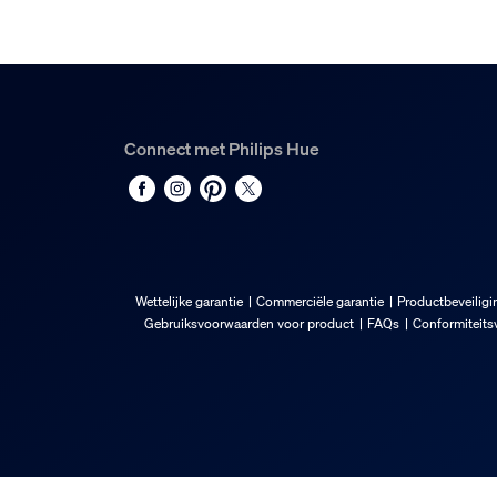
2 jaar
Ja
Lichtkenmerken
Connect met Philips Hue
Kleurweergave-index (CRI)
≥80
Kleurtemperatuur
2700 K
Afmetingen en gewicht
Wettelijke garantie
Commerciële garantie
Productbeveiligi
Gebruiksvoorwaarden voor product
FAQs
Conformiteitsv
EAN/UPC - product
8719514356696
Nettogewicht
0,04 kg
Brutogewicht