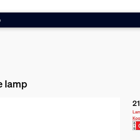
e
e lamp
21
De 
Lam
Koo