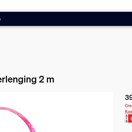
e
verlenging 2 m
39
De 
Cre
Koo