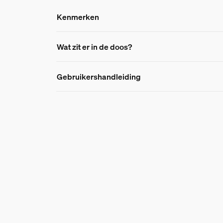
Kenmerken
Kenmerken
Wat zit er in de doos?
Gebruikershandleiding
Productnummer (EAN/UPC)
8721103103338
Design en afwerking
Kleur
White
Kleur(en)
Multi Color
Materiaal
Silicone