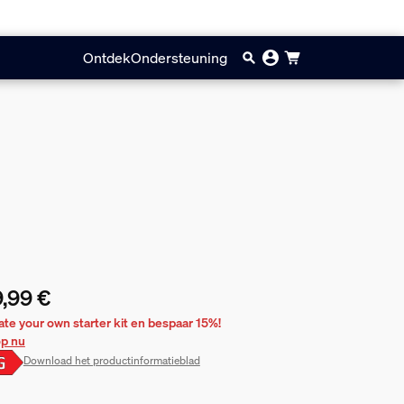
Ontdek
Ondersteuning
,99 €
huidige prijs is 39,99 €
ate your own starter kit en bespaar 15%!
p nu
Download het productinformatieblad