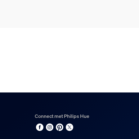
Duurzaamheid
Nominale levensduur
25.000
Milieu
Vochtigheid wanneer in werking
0%<H<80% (niet-condenserend)
Temperatuur wanneer in werking
-20 °C t/m 40 °C
Extra onderdeel/acces
Connect met Philips Hue
Met kleurverandering (LED)
Ja
Dimbaar