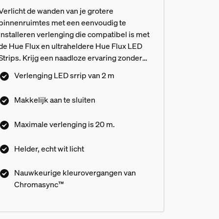
Verlicht de wanden van je grotere
binnenruimtes met een eenvoudig te
installeren verlenging die compatibel is met
de Hue Flux en ultraheldere Hue Flux LED
Strips. Krijg een naadloze ervaring zonder
afbreuk te doen aan sfeer of lichtkwaliteit.
Verlenging LED srrip van 2 m
Breng gradiënten van rijke kleuren en helder,
echt wit licht naar nog meer hoeken van je
Makkelijk aan te sluiten
huis. Nauwkeurige kleurovergangen met
Chromasync™ technologie voor een
Maximale verlenging is 20 m.
vlekkeloze weergave van licht.
Helder, echt wit licht
Nauwkeurige kleurovergangen van
Chromasync™