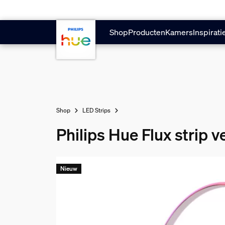
Doorgaan naar inhoud
Shop
Producten
Kamers
Inspirati
Shop
LED Strips
Philips Hue Flux strip 
Nieuw